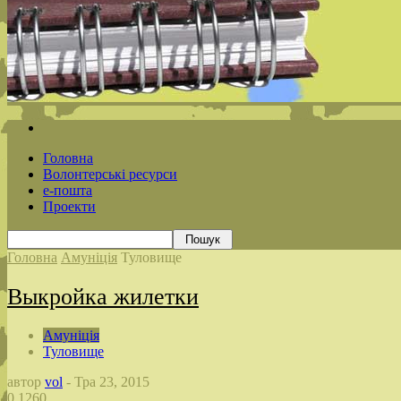
Головна
Волонтерські ресурси
е-пошта
Проекти
Головна
Амуніція
Туловище
Выкройка жилетки
Амуніція
Туловище
автор
vol
-
Тра 23, 2015
0
1260