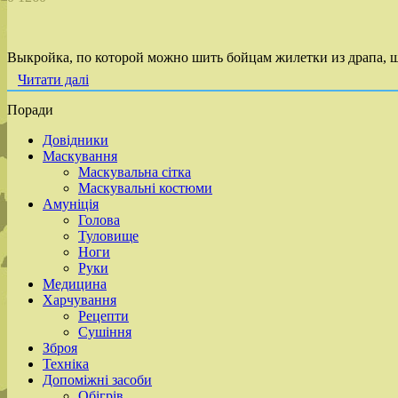
Выкройка, по которой можно шить бойцам жилетки из драпа, ш
Читати далі
Поради
Довідники
Маскування
Маскувальна сітка
Маскувальні костюми
Амуніція
Голова
Туловище
Ноги
Руки
Медицина
Харчування
Рецепти
Сушіння
Зброя
Техніка
Допоміжні засоби
Обігрів