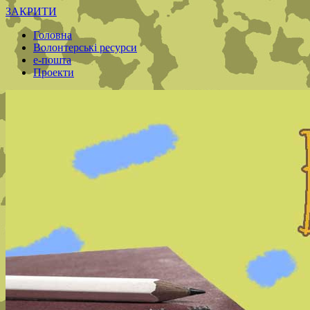
ЗАКРИТИ
Головна
Волонтерські ресурси
е-пошта
Проекти