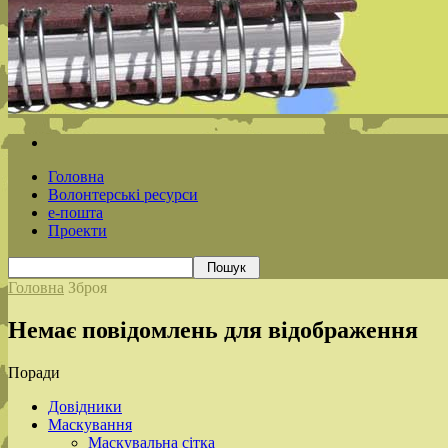
Головна
Волонтерські ресурси
е-пошта
Проекти
Головна
Зброя
Немає повідомлень для відображення
Поради
Довідники
Маскування
Маскувальна сітка