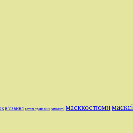
маскс
масккостюми
ок
в’язання
готові пропозиції
замовити