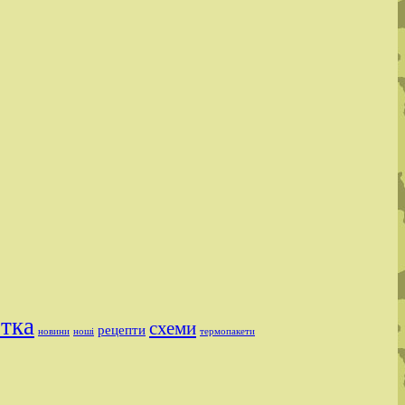
ітка
схеми
рецепти
новини
ноші
термопакети