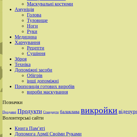
Маскувальні костюми
Амуніція
Голова
Туловище
Ноги
Руки
Медицина
Харчування
Рецепти
Сушіння
Зброя
Техніка
Допоміжні засоби
Обігрів
інші допоміжні
Пропозиція готових виробів
вироби маскування
Позначки
викройки
Продукти
відеоур
балаклава
Продавці
Стандарти
Волонтерські сайти
Книга Пам’яті
Допомога Армії Своїми Руками