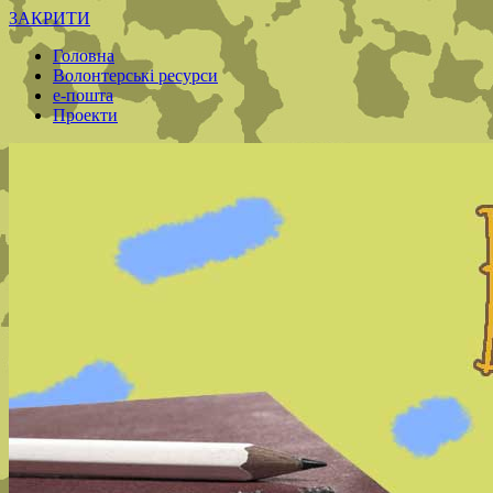
ЗАКРИТИ
Головна
Волонтерські ресурси
е-пошта
Проекти